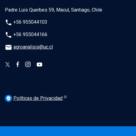
Padre Luis Querbes 59, Macul, Santiago, Chile
phone
+56 955044103
phone
+56 955044166
email
agroanalisis@uc.cl
Políticas de Privacidad
verified_user