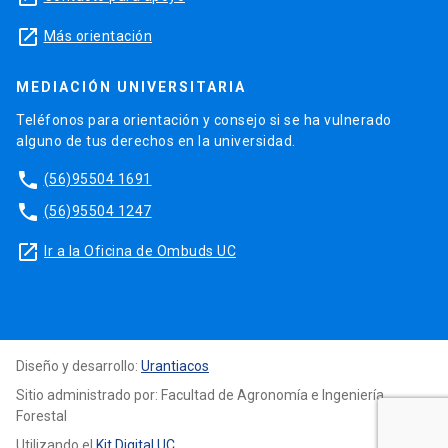
launch
Más orientación
MEDIACIÓN UNIVERSITARIA
Teléfonos para orientación y consejo si se ha vulnerado
alguno de tus derechos en la universidad.
phone
(56)95504 1691
phone
(56)95504 1247
launch
Ir a la Oficina de Ombuds UC
Diseño y desarrollo:
Urantiacos
Sitio administrado por: Facultad de Agronomía e Ingeniería
Forestal
Utilizando el
Kit Digital UC