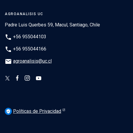
AGROANALISIS UC
Padre Luis Querbes 59, Macul, Santiago, Chile
phone
+56 955044103
phone
+56 955044166
email
agroanalisis@uc.cl
Políticas de Privacidad
verified_user