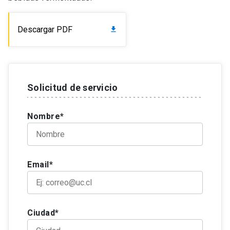
Descargar PDF
download
Solicitud de servicio
Nombre*
Email*
Ciudad*