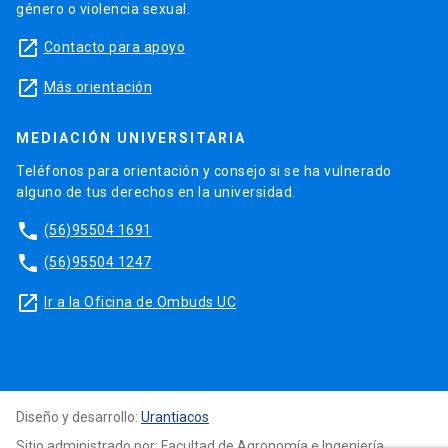
género o violencia sexual.
launch
Contacto para apoyo
launch
Más orientación
MEDIACIÓN UNIVERSITARIA
Teléfonos para orientación y consejo si se ha vulnerado
alguno de tus derechos en la universidad.
phone
(56)95504 1691
phone
(56)95504 1247
launch
Ir a la Oficina de Ombuds UC
Diseño y desarrollo:
Urantiacos
Sitio administrado por: Facultad de Agronomía e Ingeniería